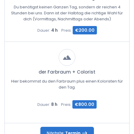
Du benötigst keinen Ganzen Tag, sondern dir reichen 4
Stunden bei uns. Dann ist der Halbtag die richtige Wahl für
dich (Vormittags, Nachmittags oder Abends)
4 h
€200.00
Dauer:
Preis:
der Farbraum + Colorist
Hier bekommst du den Farbraum plus einen Koloristen für
den Tag.
8 h
€800.00
Dauer:
Preis:
Nächste:
Termin